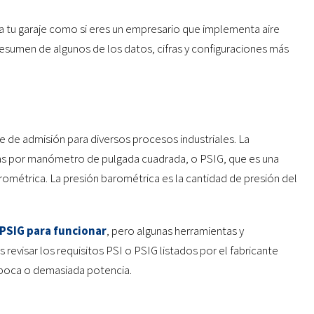
ra tu garaje como si eres un empresario que implementa aire
resumen de algunos de los datos, cifras y configuraciones más
ire de admisión para diversos procesos industriales. La
ras por manómetro de pulgada cuadrada, o PSIG, que es una
rométrica. La presión barométrica es la cantidad de presión del
PSIG para funcionar
, pero algunas herramientas y
revisar los requisitos PSI o PSIG listados por el fabricante
y poca o demasiada potencia.