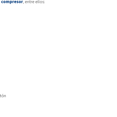
n compresor
, entre ellos:
stón