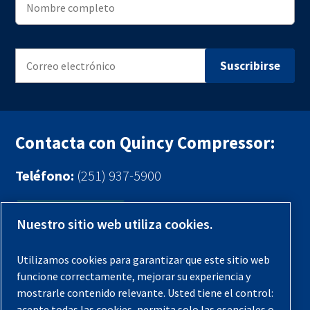
Contacta con Quincy Compressor:
Teléfono:
(251) 937-5900
Contáctenos
Nuestro sitio web utiliza cookies.
Registra tu compresor
Utilizamos cookies para garantizar que este sitio web
funcione correctamente, mejorar su experiencia y
Aviso legal
mostrarle contenido relevante. Usted tiene el control:
Garantías
acepte todas las cookies, permita solo las esenciales o