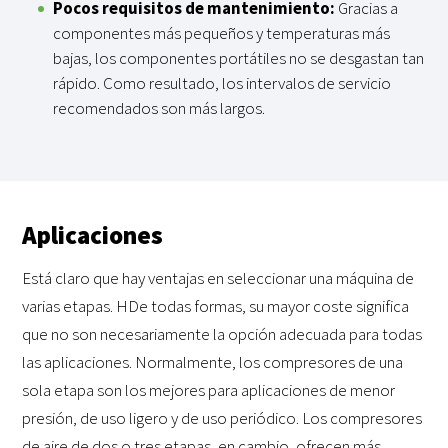
Pocos requisitos de mantenimiento
:
Gracias a
componentes más pequeños y temperaturas más
bajas, los componentes portátiles no se desgastan tan
rápido. Como resultado, los intervalos de servicio
recomendados son más largos.
Aplicaciones
Está claro
que
hay ventajas en seleccionar una máquina de
varias etapas
. H
De todas formas, su mayor coste significa
que no son necesariamente la opción adecuada para todas
las aplicaciones.
Normalmente
, los compresores de una
sola etapa son los mejores para
aplicaciones
de
menor
presión,
de uso ligero
y
de uso periódico
.
Los compresores
de
aire
de dos o tres etapas
, en cambio
, ofrecen
más