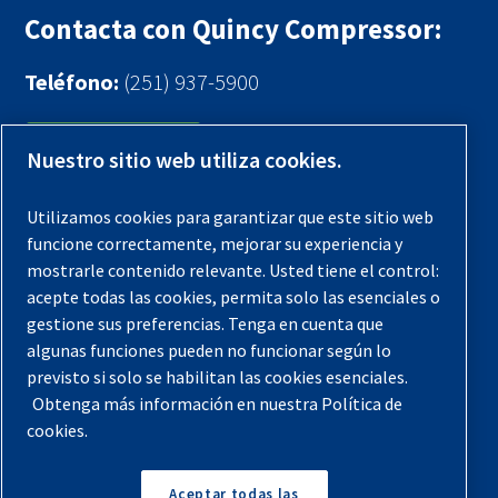
Contacta con Quincy Compressor:
Teléfono:
(251) 937-5900
Contáctenos
Nuestro sitio web utiliza cookies.
Registra tu compresor
Utilizamos cookies para garantizar que este sitio web
funcione correctamente, mejorar su experiencia y
Aviso legal
mostrarle contenido relevante. Usted tiene el control:
Garantías
acepte todas las cookies, permita solo las esenciales o
gestione sus preferencias. Tenga en cuenta que
Política de privacidad
algunas funciones pueden no funcionar según lo
Términos y Condiciones
previsto si solo se habilitan las cookies esenciales.
Mapa del sitio
Obtenga más información en nuestra Política de
cookies.
© 2026 Quincy Compressor. Todos los derechos
reservados
Aceptar todas las