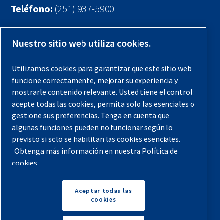
Teléfono:
(251) 937-5900
Contáctenos
Nuestro sitio web utiliza cookies.
Registra tu compresor
Utilizamos cookies para garantizar que este sitio web
funcione correctamente, mejorar su experiencia y
Aviso legal
mostrarle contenido relevante. Usted tiene el control:
Garantías
acepte todas las cookies, permita solo las esenciales o
gestione sus preferencias. Tenga en cuenta que
Política de privacidad
algunas funciones pueden no funcionar según lo
Términos y Condiciones
previsto si solo se habilitan las cookies esenciales.
Obtenga más información en nuestra Política de
Mapa del sitio
cookies.
© 2026 Quincy Compressor. Todos los derechos
reservados
Aceptar todas las
cookies
Volver arriba