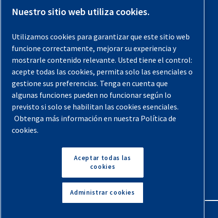
Contáctenos
Nuestro sitio web utiliza cookies.
Registra tu compresor
Utilizamos cookies para garantizar que este sitio web
funcione correctamente, mejorar su experiencia y
Aviso legal
mostrarle contenido relevante. Usted tiene el control:
Garantías
acepte todas las cookies, permita solo las esenciales o
gestione sus preferencias. Tenga en cuenta que
Política de privacidad
algunas funciones pueden no funcionar según lo
Términos y Condiciones
previsto si solo se habilitan las cookies esenciales.
Obtenga más información en nuestra Política de
Mapa del sitio
cookies.
© 2026 Quincy Compressor. Todos los derechos
reservados
Aceptar todas las
cookies
Volver arriba
Administrar cookies
English
Español
Solicita Un Presupuesto