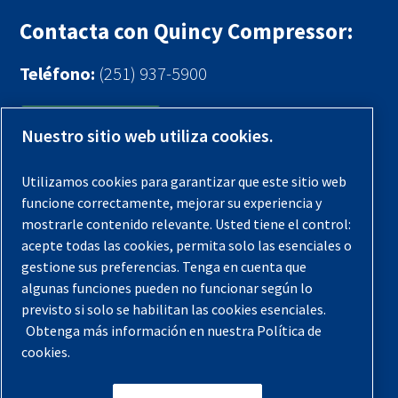
Contacta con Quincy Compressor:
Teléfono:
(251) 937-5900
Contáctenos
Nuestro sitio web utiliza cookies.
Registra tu compresor
Utilizamos cookies para garantizar que este sitio web
funcione correctamente, mejorar su experiencia y
Aviso legal
mostrarle contenido relevante. Usted tiene el control:
Garantías
acepte todas las cookies, permita solo las esenciales o
gestione sus preferencias. Tenga en cuenta que
Política de privacidad
algunas funciones pueden no funcionar según lo
Términos y Condiciones
previsto si solo se habilitan las cookies esenciales.
Obtenga más información en nuestra Política de
Mapa del sitio
cookies.
© 2026 Quincy Compressor. Todos los derechos
reservados