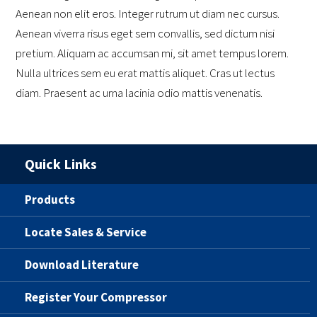
Aenean non elit eros. Integer rutrum ut diam nec cursus.
Aenean viverra risus eget sem convallis, sed dictum nisi
pretium. Aliquam ac accumsan mi, sit amet tempus lorem.
Nulla ultrices sem eu erat mattis aliquet. Cras ut lectus
diam. Praesent ac urna lacinia odio mattis venenatis.
Quick Links
Products
Locate Sales & Service
Download Literature
Register Your Compressor