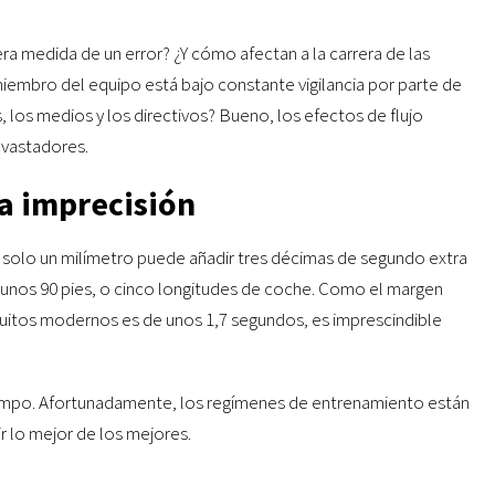
era medida de un error? ¿Y cómo afectan a la carrera de las
embro del equipo está bajo constante vigilancia por parte de
, los medios y los directivos? Bueno, los efectos de flujo
evastadores.
a imprecisión
n solo un milímetro puede añadir tres décimas de segundo extra
oto unos 90 pies, o cinco longitudes de coche. Como el margen
cuitos modernos es de unos 1,7 segundos, es imprescindible
iempo. Afortunadamente, los regímenes de entrenamiento están
r lo mejor de los mejores.