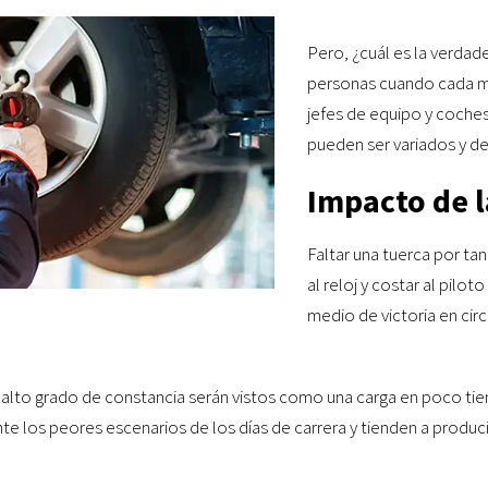
Pero, ¿cuál es la verdad
personas cuando cada mi
jefes de equipo y coches
pueden ser variados y d
Impacto de l
Faltar una tuerca por ta
al reloj y costar al pil
medio de victoria en cir
alto grado de constancia serán vistos como una carga en poco t
te los peores escenarios de los días de carrera y tienden a produci