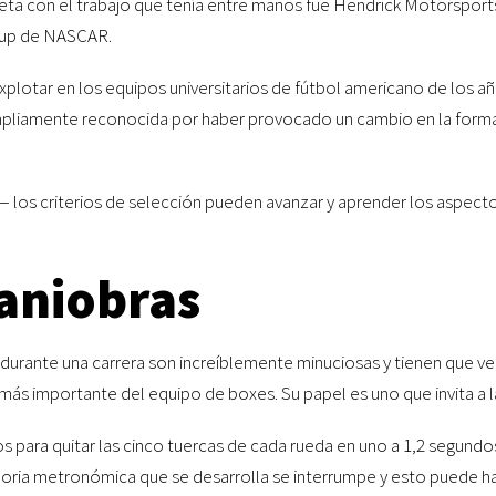
eta con el trabajo que tenía entre manos fue Hendrick Motorsport
 Cup de NASCAR.
explotar en los equipos universitarios de fútbol americano de los añ
ampliamente reconocida por haber provocado un cambio en la form
los criterios de selección pueden avanzar y aprender los aspecto
aniobras
urante una carrera son increíblemente minuciosas y tienen que v
 importante del equipo de boxes. Su papel es uno que invita a l
 para quitar las cinco tuercas de cada rueda en uno a 1,2 segundo
ria metronómica que se desarrolla se interrumpe y esto puede ha