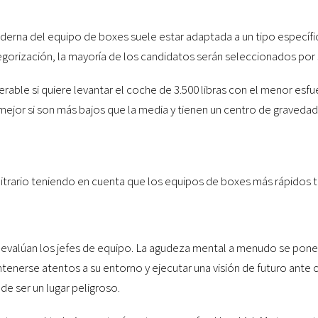
derna del equipo de boxes suele estar adaptada a un tipo específi
egorización, la mayoría de los candidatos serán seleccionados por 
able si quiere levantar el coche de 3.500 libras con el menor esf
mejor si son más bajos que la media y tienen un centro de graveda
bitrario teniendo en cuenta que los equipos de boxes más rápidos 
e evalúan los jefes de equipo. La agudeza mental a menudo se pone
erse atentos a su entorno y ejecutar una visión de futuro ante c
de ser un lugar peligroso.