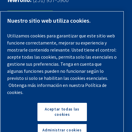
Contáctenos
Nuestro sitio web utiliza cookies.
Registra tu compresor
Utilizamos cookies para garantizar que este sitio web
funcione correctamente, mejorar su experiencia y
Aviso legal
mostrarle contenido relevante. Usted tiene el control:
Garantías
acepte todas las cookies, permita solo las esenciales o
gestione sus preferencias. Tenga en cuenta que
Política de privacidad
algunas funciones pueden no funcionar según lo
Términos y Condiciones
previsto si solo se habilitan las cookies esenciales.
Obtenga más información en nuestra Política de
Mapa del sitio
cookies.
© 2026 Quincy Compressor. Todos los derechos
reservados
Aceptar todas las
cookies
Volver arriba
Administrar cookies