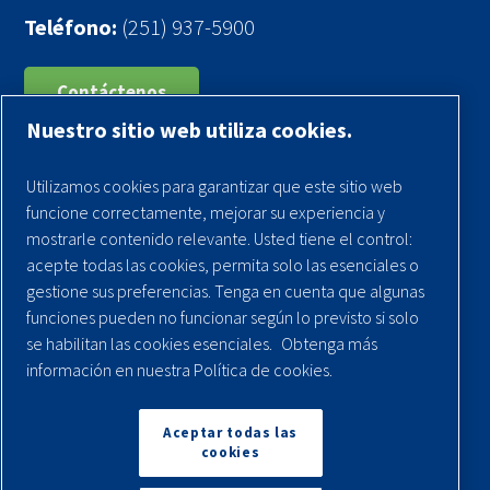
Teléfono:
(251) 937-5900
Contáctenos
Nuestro sitio web utiliza cookies.
Registra tu compresor
Utilizamos cookies para garantizar que este sitio web
Aviso legal
funcione correctamente, mejorar su experiencia y
Garantías
mostrarle contenido relevante. Usted tiene el control:
acepte todas las cookies, permita solo las esenciales o
Política de privacidad
gestione sus preferencias. Tenga en cuenta que algunas
Términos y Condiciones
funciones pueden no funcionar según lo previsto si solo
se habilitan las cookies esenciales.
Obtenga más
Mapa del sitio
información en nuestra Política de cookies.
© 2026 Quincy Compressor. Todos los derechos
reservados
Aceptar todas las
cookies
Volver arriba