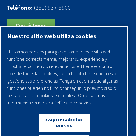
Teléfono:
(251) 937-5900
Contáctenos
Nuestro sitio web utiliza cookies.
Registra tu compresor
Utilizamos cookies para garantizar que este sitio web
Aviso legal
funcione correctamente, mejorar su experiencia y
Garantías
mostrarle contenido relevante. Usted tiene el control:
acepte todas las cookies, permita solo las esenciales o
Política de privacidad
gestione sus preferencias. Tenga en cuenta que algunas
Términos y Condiciones
funciones pueden no funcionar según lo previsto si solo
se habilitan las cookies esenciales.
Obtenga más
Mapa del sitio
información en nuestra Política de cookies.
© 2026 Quincy Compressor. Todos los derechos
reservados
Aceptar todas las
cookies
Volver arriba