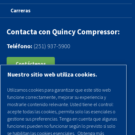
Carreras
Contacta con Quincy Compressor:
Teléfono:
(251) 937-5900
Contáctenos
Nuestro sitio web utiliza cookies.
Registra tu compresor
Utilizamos cookies para garantizar que este sitio web
Aviso legal
funcione correctamente, mejorar su experiencia y
Garantías
mostrarle contenido relevante. Usted tiene el control:
acepte todas las cookies, permita solo las esenciales o
Política de privacidad
gestione sus preferencias. Tenga en cuenta que algunas
Términos y Condiciones
funciones pueden no funcionar según lo previsto si solo
se habilitan las cookies esenciales.
Obtenga más
Mapa del sitio