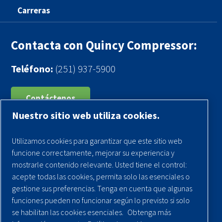
Carreras
Contacta con Quincy Compressor:
Teléfono:
(251) 937-5900
Contáctenos
Nuestro sitio web utiliza cookies.
Registra tu compresor
Utilizamos cookies para garantizar que este sitio web
Aviso legal
funcione correctamente, mejorar su experiencia y
Garantías
mostrarle contenido relevante. Usted tiene el control:
acepte todas las cookies, permita solo las esenciales o
Política de privacidad
gestione sus preferencias. Tenga en cuenta que algunas
Términos y Condiciones
funciones pueden no funcionar según lo previsto si solo
se habilitan las cookies esenciales.
Obtenga más
Mapa del sitio