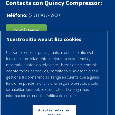
Contacta con Quincy Compressor:
Teléfono:
(251) 937-5900
Contáctenos
Nuestro sitio web utiliza cookies.
Registra tu compresor
Utilizamos cookies para garantizar que este sitio web
Aviso legal
funcione correctamente, mejorar su experiencia y
Garantías
mostrarle contenido relevante. Usted tiene el control:
acepte todas las cookies, permita solo las esenciales o
Política de privacidad
gestione sus preferencias. Tenga en cuenta que algunas
Términos y Condiciones
funciones pueden no funcionar según lo previsto si solo
se habilitan las cookies esenciales.
Obtenga más
Mapa del sitio
información en nuestra Política de cookies.
© 2026 Quincy Compressor. Todos los derechos
reservados
Aceptar todas las
cookies