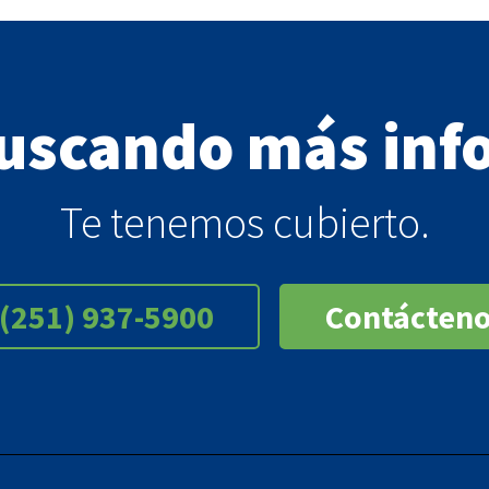
buscando más inf
Te tenemos cubierto.
(251) 937-5900
Contácten