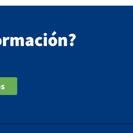
ormación?
os