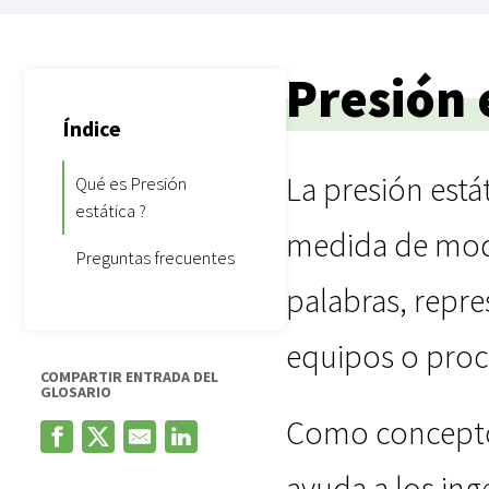
Presión 
Índice
La presión está
Qué es Presión
estática ?
medida de modo
Preguntas frecuentes
palabras, repre
equipos o proc
COMPARTIR ENTRADA DEL
GLOSARIO
Como concepto 
ayuda a los ing