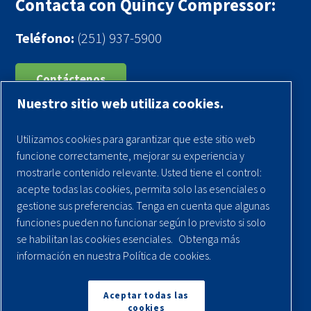
Contacta con Quincy Compressor:
Teléfono:
(251) 937-5900
Contáctenos
Nuestro sitio web utiliza cookies.
Registra tu compresor
Utilizamos cookies para garantizar que este sitio web
Aviso legal
funcione correctamente, mejorar su experiencia y
Garantías
mostrarle contenido relevante. Usted tiene el control:
acepte todas las cookies, permita solo las esenciales o
Política de privacidad
gestione sus preferencias. Tenga en cuenta que algunas
Términos y Condiciones
funciones pueden no funcionar según lo previsto si solo
se habilitan las cookies esenciales.
Obtenga más
Mapa del sitio
información en nuestra Política de cookies.
© 2026 Quincy Compressor. Todos los derechos
reservados
Aceptar todas las
cookies