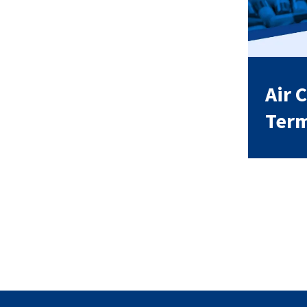
Air 
Term