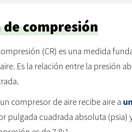
n de compresión
 compresión (CR) es una medida fund
ire. Es la relación entre la presión a
trada.
 un compresor de aire recibe aire a
un
por pulgada cuadrada absoluta (psia) y 
presión es de 7,8:1.