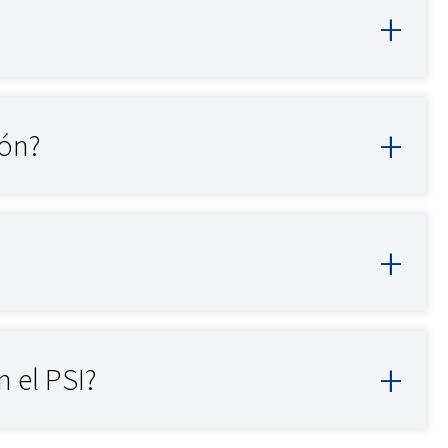
ión?
 el PSI?