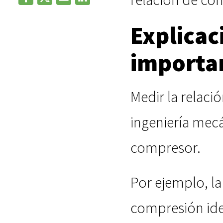
Explicac
importan
Medir la relaci
ingeniería mecá
compresor.
Por ejemplo, la
compresión ide