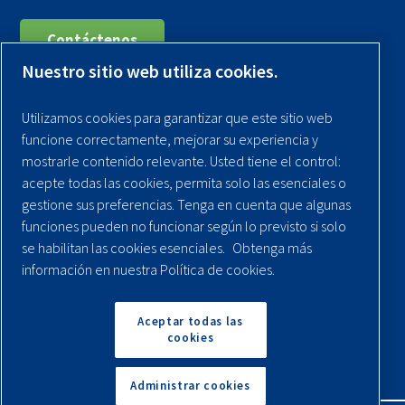
Contáctenos
Nuestro sitio web utiliza cookies.
Registra tu compresor
Utilizamos cookies para garantizar que este sitio web
Aviso legal
funcione correctamente, mejorar su experiencia y
Garantías
mostrarle contenido relevante. Usted tiene el control:
acepte todas las cookies, permita solo las esenciales o
Política de privacidad
gestione sus preferencias. Tenga en cuenta que algunas
Términos y Condiciones
funciones pueden no funcionar según lo previsto si solo
se habilitan las cookies esenciales.
Obtenga más
Mapa del sitio
información en nuestra Política de cookies.
© 2026 Quincy Compressor. Todos los derechos
reservados
Aceptar todas las
cookies
Volver arriba
Administrar cookies