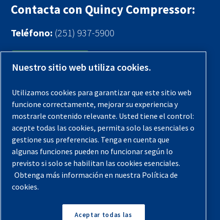
Contacta con Quincy Compressor:
Teléfono:
(251) 937-5900
Contáctenos
Nuestro sitio web utiliza cookies.
Registra tu compresor
Utilizamos cookies para garantizar que este sitio web
funcione correctamente, mejorar su experiencia y
Aviso legal
mostrarle contenido relevante. Usted tiene el control:
Garantías
acepte todas las cookies, permita solo las esenciales o
gestione sus preferencias. Tenga en cuenta que
Política de privacidad
algunas funciones pueden no funcionar según lo
Términos y Condiciones
previsto si solo se habilitan las cookies esenciales.
Obtenga más información en nuestra Política de
Mapa del sitio
cookies.
© 2026 Quincy Compressor. Todos los derechos
reservados
Aceptar todas las