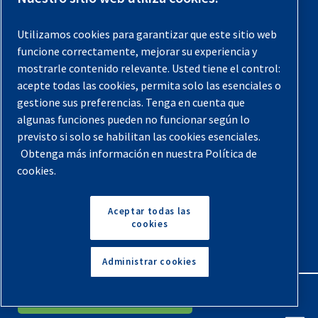
Registra tu compresor
Utilizamos cookies para garantizar que este sitio web
funcione correctamente, mejorar su experiencia y
Aviso legal
mostrarle contenido relevante. Usted tiene el control:
Garantías
acepte todas las cookies, permita solo las esenciales o
gestione sus preferencias. Tenga en cuenta que
Política de privacidad
algunas funciones pueden no funcionar según lo
Términos y Condiciones
previsto si solo se habilitan las cookies esenciales.
Obtenga más información en nuestra Política de
Mapa del sitio
cookies.
© 2026 Quincy Compressor. Todos los derechos
reservados
Aceptar todas las
cookies
Volver arriba
Administrar cookies
English
Español
Solicita Un Presupuesto