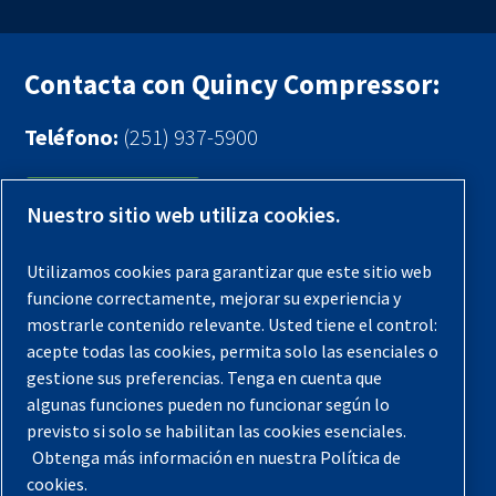
Contacta con Quincy Compressor:
Teléfono:
(251) 937-5900
Contáctenos
Nuestro sitio web utiliza cookies.
Registra tu compresor
Utilizamos cookies para garantizar que este sitio web
funcione correctamente, mejorar su experiencia y
Aviso legal
mostrarle contenido relevante. Usted tiene el control:
Garantías
acepte todas las cookies, permita solo las esenciales o
gestione sus preferencias. Tenga en cuenta que
Política de privacidad
algunas funciones pueden no funcionar según lo
Términos y Condiciones
previsto si solo se habilitan las cookies esenciales.
Obtenga más información en nuestra Política de
Mapa del sitio
cookies.