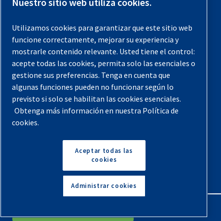
Nuestro sitio web utiliza cookies.
Registra tu compresor
Utilizamos cookies para garantizar que este sitio web
funcione correctamente, mejorar su experiencia y
Aviso legal
mostrarle contenido relevante. Usted tiene el control:
Garantías
acepte todas las cookies, permita solo las esenciales o
gestione sus preferencias. Tenga en cuenta que
Política de privacidad
algunas funciones pueden no funcionar según lo
Términos y Condiciones
previsto si solo se habilitan las cookies esenciales.
Obtenga más información en nuestra Política de
Mapa del sitio
cookies.
© 2026 Quincy Compressor. Todos los derechos
reservados
Aceptar todas las
cookies
Volver arriba
Administrar cookies
English
Español
Solicita Un Presupuesto