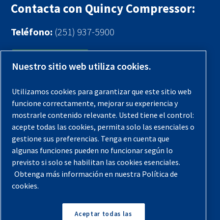
Contacta con Quincy Compressor:
Teléfono:
(251) 937-5900
Contáctenos
Nuestro sitio web utiliza cookies.
Registra tu compresor
Utilizamos cookies para garantizar que este sitio web
funcione correctamente, mejorar su experiencia y
Aviso legal
mostrarle contenido relevante. Usted tiene el control:
Garantías
acepte todas las cookies, permita solo las esenciales o
gestione sus preferencias. Tenga en cuenta que
Política de privacidad
algunas funciones pueden no funcionar según lo
Términos y Condiciones
previsto si solo se habilitan las cookies esenciales.
Mapa del sitio
Obtenga más información en nuestra Política de
cookies.
© 2026 Quincy Compressor. Todos los derechos
reservados
Aceptar todas las