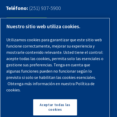
Teléfono:
(251) 937-5900
Contáctenos
Nuestro sitio web utiliza cookies.
Registra tu compresor
Utilizamos cookies para garantizar que este sitio web
funcione correctamente, mejorar su experiencia y
Aviso legal
mostrarle contenido relevante. Usted tiene el control:
Garantías
acepte todas las cookies, permita solo las esenciales o
gestione sus preferencias. Tenga en cuenta que
Política de privacidad
algunas funciones pueden no funcionar según lo
Términos y Condiciones
previsto si solo se habilitan las cookies esenciales.
Mapa del sitio
Obtenga más información en nuestra Política de
cookies.
© 2026 Quincy Compressor. Todos los derechos
reservados
Aceptar todas las
cookies
Volver arriba