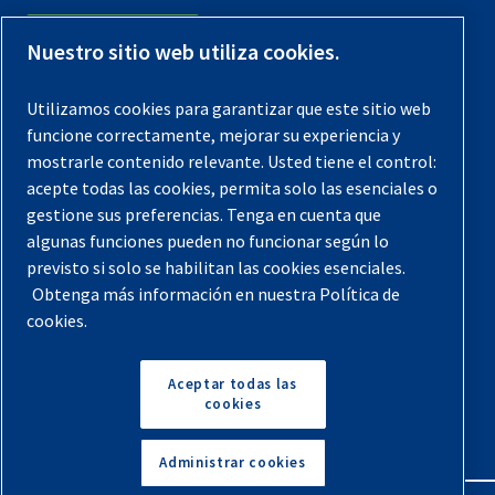
Contáctenos
Nuestro sitio web utiliza cookies.
Registra tu compresor
Utilizamos cookies para garantizar que este sitio web
funcione correctamente, mejorar su experiencia y
Aviso legal
mostrarle contenido relevante. Usted tiene el control:
Garantías
acepte todas las cookies, permita solo las esenciales o
gestione sus preferencias. Tenga en cuenta que
Política de privacidad
algunas funciones pueden no funcionar según lo
Términos y Condiciones
previsto si solo se habilitan las cookies esenciales.
Obtenga más información en nuestra Política de
Mapa del sitio
cookies.
© 2026 Quincy Compressor. Todos los derechos
reservados
Aceptar todas las
cookies
Volver arriba
Administrar cookies