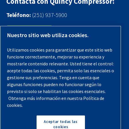
Contacta con Quincy Compressor:
Teléfono:
(251) 937-5900
Contáctenos
Nuestro sitio web utiliza cookies.
Registra tu compresor
Utilizamos cookies para garantizar que este sitio web
funcione correctamente, mejorar su experiencia y
Aviso legal
mostrarle contenido relevante. Usted tiene el control:
Garantías
acepte todas las cookies, permita solo las esenciales o
gestione sus preferencias. Tenga en cuenta que
Política de privacidad
algunas funciones pueden no funcionar según lo
Términos y Condiciones
previsto si solo se habilitan las cookies esenciales.
Mapa del sitio
Obtenga más información en nuestra Política de
cookies.
© 2026 Quincy Compressor. Todos los derechos
reservados
Aceptar todas las
cookies