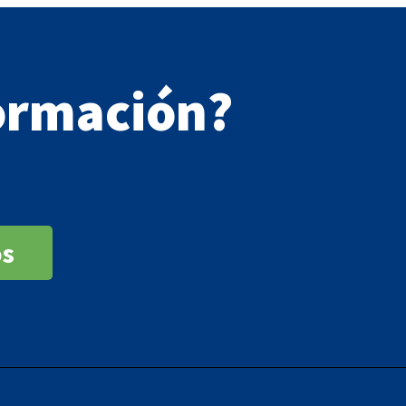
ormación?
os