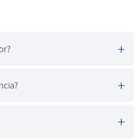
or?
encia?