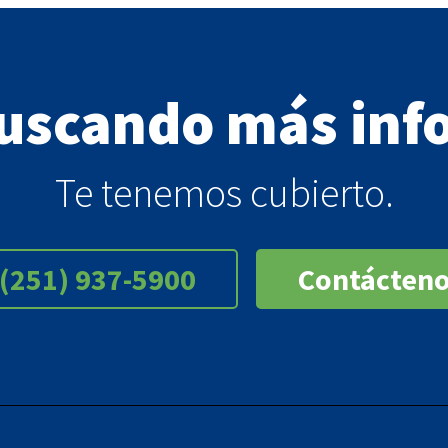
buscando más inf
Te tenemos cubierto.
(251) 937-5900
Contácten