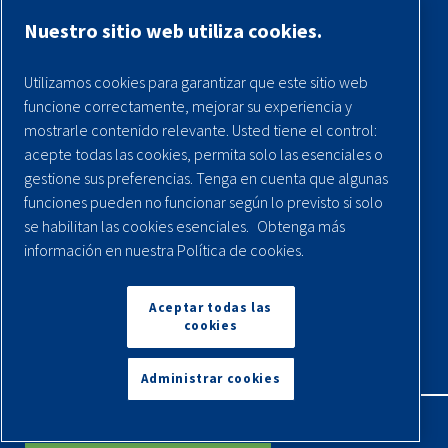
Nuestro sitio web utiliza cookies.
Registra tu compresor
Utilizamos cookies para garantizar que este sitio web
Aviso legal
funcione correctamente, mejorar su experiencia y
Garantías
mostrarle contenido relevante. Usted tiene el control:
acepte todas las cookies, permita solo las esenciales o
Política de privacidad
gestione sus preferencias. Tenga en cuenta que algunas
Términos y Condiciones
funciones pueden no funcionar según lo previsto si solo
se habilitan las cookies esenciales.
Obtenga más
Mapa del sitio
información en nuestra Política de cookies.
© 2026 Quincy Compressor. Todos los derechos
reservados
Aceptar todas las
cookies
Volver arriba
Administrar cookies
English
Español
Solicita Un Presupuesto