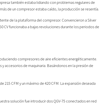
mpresa también estaba lidiando con problemas regulares de
ás de un compresor estaba caído, la producción se resentía.
stente de la plataforma del compresor. Convencieron a Silver
0 CV funcionaba a bajas revoluciones durante los periodos de
ntroduciendo compresores de aire eficientes energéticamente.
as y accesorios de maquinaria. Basándonos en la presión de
ma de 215 CFM y un máximo de 420 CFM. La expansión deseada
uestra solución fue introducir dos QGV-75 conectados en red