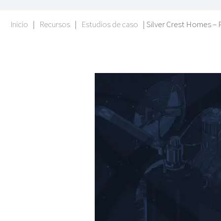
Inicio
|
Recursos
|
Estudios de caso
|
Silver Crest Homes – P