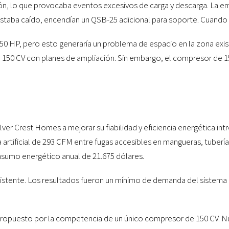
ón, lo que provocaba eventos excesivos de carga y descarga. La e
aba caído, encendían un QSB-25 adicional para soporte. Cuando m
150 HP, pero esto generaría un problema de espacio en la zona exi
 150 CV con planes de ampliación. Sin embargo, el compresor de 15
ver Crest Homes a mejorar su fiabilidad y eficiencia energética i
artificial de 293 CFM entre fugas accesibles en mangueras, tuberí
sumo energético anual de 21.675 dólares.
 existente. Los resultados fueron un mínimo de demanda del siste
 propuesto por la competencia de un único compresor de 150 CV. N