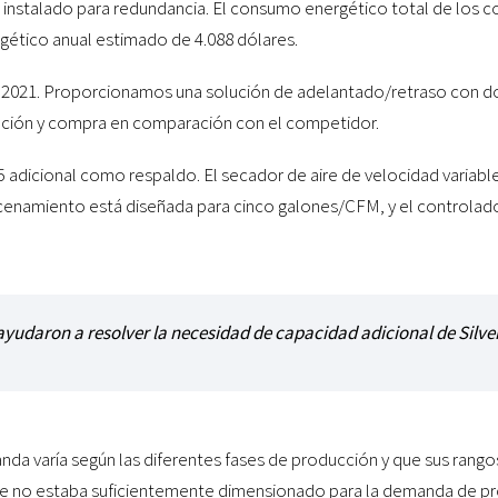
 instalado para redundancia. El consumo energético total de los c
gético anual estimado de 4.088 dólares.
 2021. Proporcionamos una solución de adelantado/retraso con 
alación y compra en comparación con el competidor.
adicional como respaldo. El secador de aire de velocidad variable
namiento está diseñada para cinco galones/CFM, y el controlador 
 ayudaron a resolver la necesidad de capacidad adicional de Silv
a varía según las diferentes fases de producción y que sus rangos
e no estaba suficientemente dimensionado para la demanda de pr